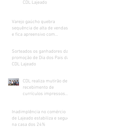
CDL Lajeado
Varejo gaúcho quebra
sequência de alta de vendas
e fica apreensivo com
impacto da inflação na renda
Sorteados os ganhadores da
promoção de Dia dos Pais da
CDL Lajeado
CDL realiza mutirão de
recebimento de
currículos impressos
para preenchimento de
vagas abertas
Inadimplência no comércio
de Lajeado estabiliza e segue
na casa dos 24%