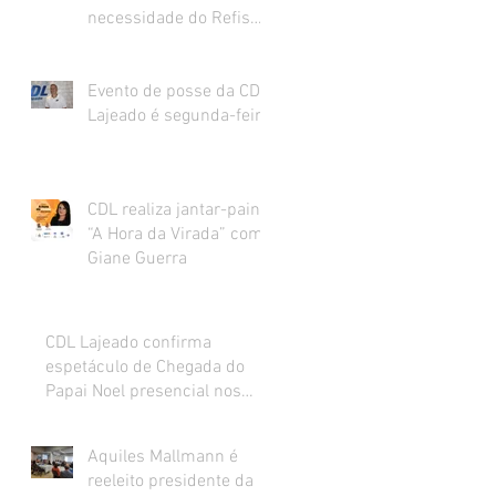
necessidade do Refis
para o varejo.
Evento de posse da CDL
Lajeado é segunda-feira
CDL realiza jantar-painel
“A Hora da Virada” com
Giane Guerra
CDL Lajeado confirma
espetáculo de Chegada do
Papai Noel presencial nos
dias 27 e 28 de novembro
Aquiles Mallmann é
reeleito presidente da