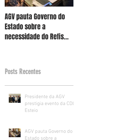
AGV pauta Governo do
AGV vê como assertiva
Estado sobre a
retirada dos projetos d
necessidade do Refis
Reforma Tributária RS
para o varejo.
Posts Recentes
Presidente da AGV
prestigia evento da CDL
Esteio
AGV pauta Governo do
Estado sobre a