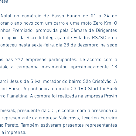
ntes
Natal no comércio de Passo Fundo de 01 a 24 de 
rar o ano novo com um carro e uma moto Zero Km. O 
nhos Premiado, promovida pela Câmara de Dirigentes 
 o apoio da Sicredi Integração de Estados RS/SC e da 
onteceu nesta sexta-feira, dia 28 de dezembro, na sede 
s nas 272 empresas participantes. De acordo com a 
esiak, a campanha movimentou aproximadamente 18 
rci Jesus da Silva, morador do bairro São Cristóvão. A 
int Horse. A ganhadora da moto CG 160 Start foi Sueli 
ro Planaltina. A compra foi realizada na empresa Provin 
Sobiesiak, presidente da CDL, e contou com a presença do 
o representante da empresa Valecross, Jeverton Ferreira 
go Pereto. Também estiveram presentes representantes 
e a imprensa.