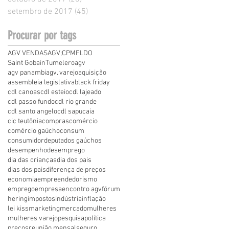
setembro de 2017
(45)
45 posts
Procurar por tags
AGV VENDAS
AGV;
CPMF
LDO
Saint Gobain
Tumelero
agv
agv panambi
agv. varejo
aquisição
assembleia legislativa
black friday
cdl canoas
cdl esteio
cdl lajeado
cdl passo fundo
cdl rio grande
cdl santo angelo
cdl sapucaia
cic teutônia
compras
comércio
comércio gaúcho
consum
consumidor
deputados gaúchos
desempenho
desemprego
dia das crianças
dia dos pais
dias dos pais
diferença de preços
economia
empreendedorismo
emprego
empresa
encontro agv
fórum
hering
impostos
indústria
inflação
lei kiss
marketing
mercado
mulheres
mulheres varejo
pesquisa
política
preços
reunião mensal
seguro