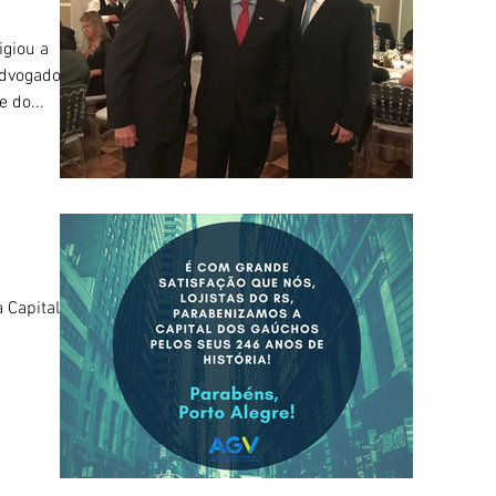
igiou a
Advogados
 do...
Capital de