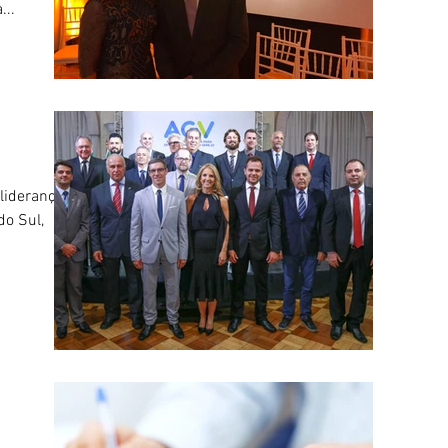
...
 lideranças
do Sul,