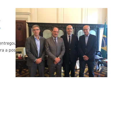
e
V
entregou ao
ara a posse