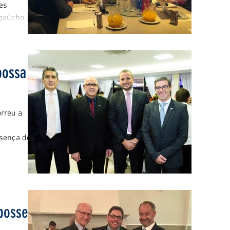
tes
aúcho....
possa
orreu a
sença de...
posse