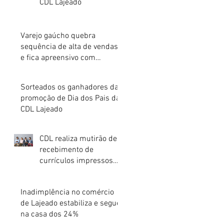
CDL Lajeado
Varejo gaúcho quebra
sequência de alta de vendas
e fica apreensivo com
impacto da inflação na renda
Sorteados os ganhadores da
promoção de Dia dos Pais da
CDL Lajeado
CDL realiza mutirão de
recebimento de
currículos impressos
para preenchimento de
vagas abertas
Inadimplência no comércio
de Lajeado estabiliza e segue
na casa dos 24%