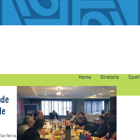
Home
Diretoria
Spoti
ade
de
a-feira,