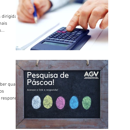
 dirigidas à
nais
...
ber quais
os
e responda