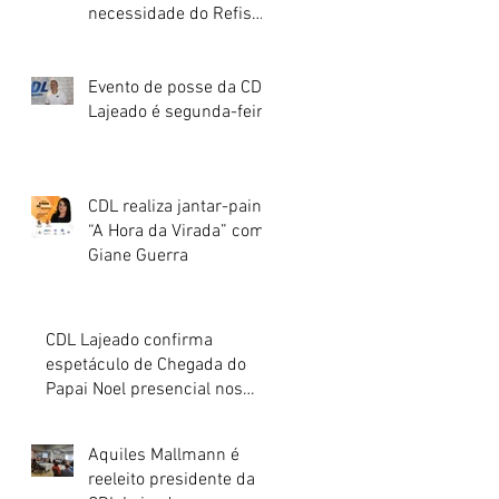
necessidade do Refis
para o varejo.
Evento de posse da CDL
Lajeado é segunda-feira
CDL realiza jantar-painel
“A Hora da Virada” com
Giane Guerra
CDL Lajeado confirma
espetáculo de Chegada do
Papai Noel presencial nos
dias 27 e 28 de novembro
Aquiles Mallmann é
reeleito presidente da