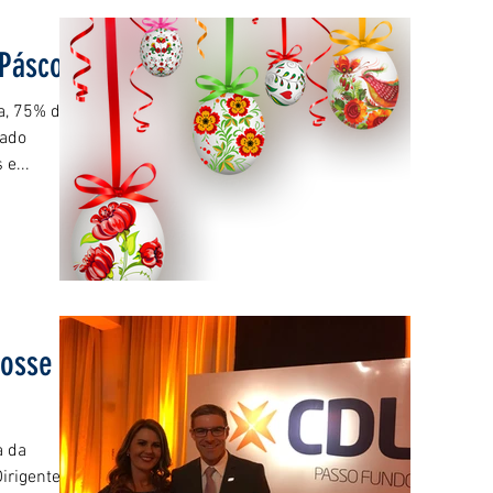
 Páscoa
oa, 75% dos
tado
e...
posse
a da
irigentes