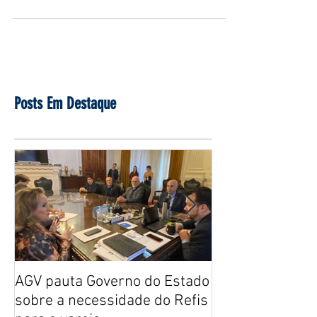
Posts Em Destaque
AGV pauta Governo do Estado
AGV vê como as
sobre a necessidade do Refis
retirada dos pr