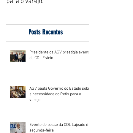
para o varejo.
Reforma Tribut
Posts Recentes
Presidente da AGV prestigia evento
da CDL Esteio
AGV pauta Governo do Estado sobre
a necessidade do Refis para o
varejo.
Evento de posse da CDL Lajeado é
segunda-feira