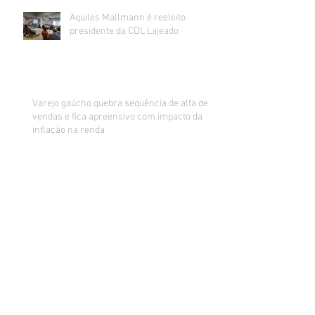
Aquiles Mallmann é reeleito
presidente da CDL Lajeado
Varejo gaúcho quebra sequência de alta de
vendas e fica apreensivo com impacto da
inflação na renda
Sorteados os ganhadores da promoção de
Dia dos Pais da CDL Lajeado
CDL realiza mutirão de recebimento
de currículos impressos para
preenchimento de vagas abertas