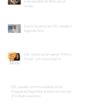
a necessidade do Refis para o
varejo.
Evento de posse da CDL Lajeado é
segunda-feira
CDL realiza jantar-painel “A Hora da
Virada” com Giane Guerra
CDL Lajeado confirma espetáculo de
Chegada do Papai Noel presencial nos dias
27 e 28 de novembro