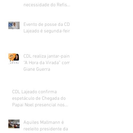
necessidade do Refis
para o varejo.
Evento de posse da CDL
Lajeado é segunda-feira
CDL realiza jantar-painel
“A Hora da Virada” com
Giane Guerra
CDL Lajeado confirma
espetáculo de Chegada do
Papai Noel presencial nos
dias 27 e 28 de novembro
Aquiles Mallmann é
reeleito presidente da