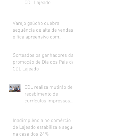
CDL Lajeado
Varejo gaúcho quebra
sequência de alta de vendas
e fica apreensivo com
impacto da inflação na renda
Sorteados os ganhadores da
promoção de Dia dos Pais da
CDL Lajeado
CDL realiza mutirão de
recebimento de
currículos impressos
para preenchimento de
vagas abertas
Inadimplência no comércio
de Lajeado estabiliza e segue
na casa dos 24%