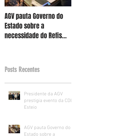
AGV pauta Governo do
AGV vê como assertiva
Estado sobre a
retirada dos projetos d
necessidade do Refis
Reforma Tributária RS
para o varejo.
Posts Recentes
Presidente da AGV
prestigia evento da CDL
Esteio
AGV pauta Governo do
Estado sobre a