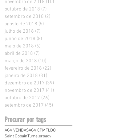
novembro de 2018
(10)
10 posts
outubro de 2018
(7)
7 posts
setembro de 2018
(2)
2 posts
agosto de 2018
(5)
5 posts
julho de 2018
(7)
7 posts
junho de 2018
(8)
8 posts
maio de 2018
(6)
6 posts
abril de 2018
(7)
7 posts
março de 2018
(10)
10 posts
fevereiro de 2018
(22)
22 posts
janeiro de 2018
(31)
31 posts
dezembro de 2017
(39)
39 posts
novembro de 2017
(41)
41 posts
outubro de 2017
(26)
26 posts
setembro de 2017
(45)
45 posts
Procurar por tags
AGV VENDAS
AGV;
CPMF
LDO
Saint Gobain
Tumelero
agv