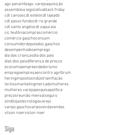
agv panambi
agv. varejo
aquisição
assembleia legislativa
black friday
cdl canoas
cdl esteio
cdl lajeado
cdl passo fundo
cdl rio grande
cdl santo angelo
cdl sapucaia
cic teutônia
compras
comércio
comércio gaúcho
consum
consumidor
deputados gaúchos
desempenho
desemprego
dia das crianças
dia dos pais
dias dos pais
diferença de preços
economia
empreendedorismo
emprego
empresa
encontro agv
fórum
hering
impostos
indústria
inflação
lei kiss
marketing
mercado
mulheres
mulheres varejo
pesquisa
política
preços
reunião mensal
seguro
sindilojas
tecnologia
varejo
varejo gaucho
varjeo
venda
vendas
vilson noer
vislon noer
Siga