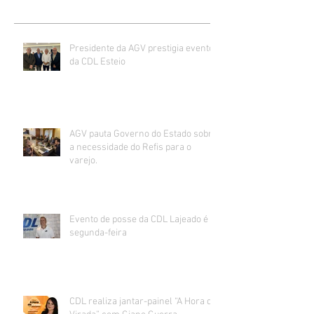
Presidente da AGV prestigia evento
da CDL Esteio
AGV pauta Governo do Estado sobre
a necessidade do Refis para o
varejo.
Evento de posse da CDL Lajeado é
segunda-feira
CDL realiza jantar-painel “A Hora da