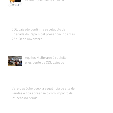
Virada” com Giane Guerra
CDL Lajeado confirma espetáculo de
Chegada do Papai Noel presencial nos dias
27 e 28 de novembro
Aquiles Mallmann é reeleito
presidente da CDL Lajeado
Varejo gaúcho quebra sequência de alta de
vendas e fica apreensivo com impacto da
inflação na renda