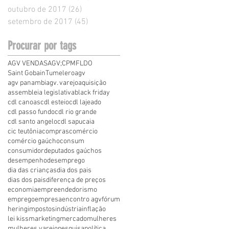
outubro de 2017
(26)
26 posts
setembro de 2017
(45)
45 posts
Procurar por tags
AGV VENDAS
AGV;
CPMF
LDO
Saint Gobain
Tumelero
agv
agv panambi
agv. varejo
aquisição
assembleia legislativa
black friday
cdl canoas
cdl esteio
cdl lajeado
cdl passo fundo
cdl rio grande
cdl santo angelo
cdl sapucaia
cic teutônia
compras
comércio
comércio gaúcho
consum
consumidor
deputados gaúchos
desempenho
desemprego
dia das crianças
dia dos pais
dias dos pais
diferença de preços
economia
empreendedorismo
emprego
empresa
encontro agv
fórum
hering
impostos
indústria
inflação
lei kiss
marketing
mercado
mulheres
mulheres varejo
pesquisa
política