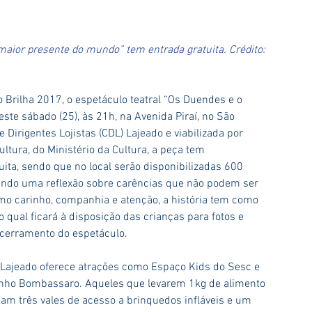
maior presente do mundo” tem entrada gratuita. Crédito: 
o Brilha 2017, o espetáculo teatral “Os Duendes e o 
te sábado (25), às 21h, na Avenida Piraí, no São 
Dirigentes Lojistas (CDL) Lajeado e viabilizada por 
ultura, do Ministério da Cultura, a peça tem 
tuita, sendo que no local serão disponibilizadas 600 
gando uma reflexão sobre carências que não podem ser 
mo carinho, companhia e atenção, a história tem como 
o qual ficará à disposição das crianças para fotos e 
ncerramento do espetáculo.
L Lajeado oferece atrações como Espaço Kids do Sesc e 
nho Bombassaro. Aqueles que levarem 1kg de alimento 
am três vales de acesso a brinquedos infláveis e um 