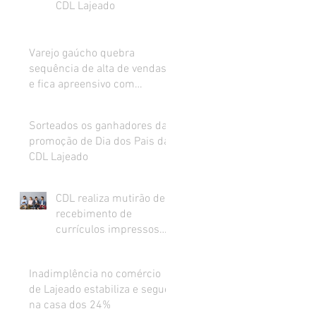
CDL Lajeado
Varejo gaúcho quebra
sequência de alta de vendas
e fica apreensivo com
impacto da inflação na renda
Sorteados os ganhadores da
promoção de Dia dos Pais da
CDL Lajeado
CDL realiza mutirão de
recebimento de
currículos impressos
para preenchimento de
vagas abertas
Inadimplência no comércio
de Lajeado estabiliza e segue
na casa dos 24%