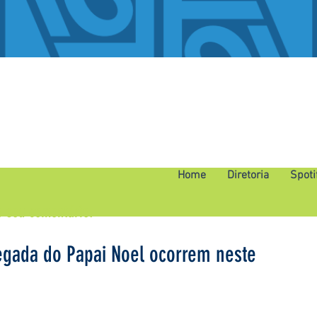
Home
Diretoria
Spoti
o seu comentário.
egada do Papai Noel ocorrem neste