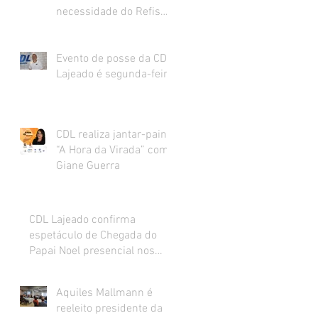
necessidade do Refis
para o varejo.
Evento de posse da CDL
Lajeado é segunda-feira
CDL realiza jantar-painel
“A Hora da Virada” com
Giane Guerra
CDL Lajeado confirma
espetáculo de Chegada do
Papai Noel presencial nos
dias 27 e 28 de novembro
Aquiles Mallmann é
reeleito presidente da