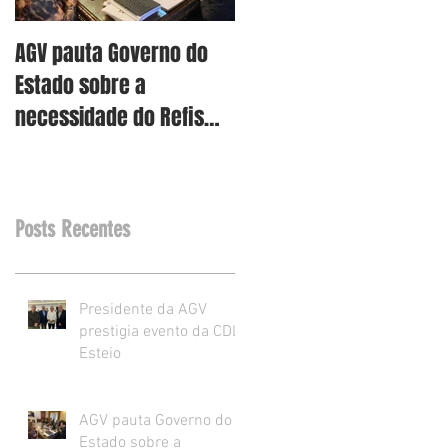
AGV pauta Governo do
AGV vê como assertiva
Estado sobre a
retirada dos projetos d
necessidade do Refis
Reforma Tributária RS
para o varejo.
Posts Recentes
Presidente da AGV
prestigia evento da CDL
Esteio
AGV pauta Governo do
Estado sobre a