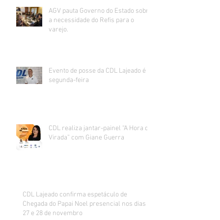
AGV pauta Governo do Estado sobre
a necessidade do Refis para o
varejo.
Evento de posse da CDL Lajeado é
segunda-feira
CDL realiza jantar-painel “A Hora da
Virada” com Giane Guerra
CDL Lajeado confirma espetáculo de
Chegada do Papai Noel presencial nos dias
27 e 28 de novembro