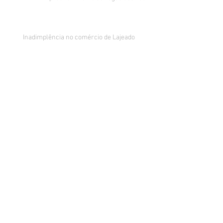
Inadimplência no comércio de Lajeado
estabiliza e segue na casa dos 24%