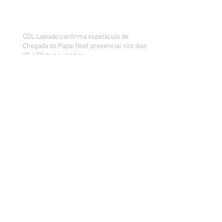
CDL Lajeado confirma espetáculo de
Chegada do Papai Noel presencial nos dias
27 e 28 de novembro
Aquiles Mallmann é reeleito
presidente da CDL Lajeado
Varejo gaúcho quebra sequência de alta de
vendas e fica apreensivo com impacto da
inflação na renda
Sorteados os ganhadores da promoção de
Dia dos Pais da CDL Lajeado