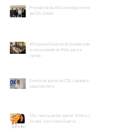
Presidente da AGV prestigia evento
da CDL Esteio
AGV pauta Governo do Estado sobre
a necessidade do Refis para o
varejo.
Evento de posse da CDL Lajeado é
segunda-feira
CDL realiza jantar-painel “A Hora da
Virada” com Giane Guerra