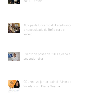
da CDL Esteio
AGV pauta Governo do Estado sobre
a necessidade do Refis para o
varejo.
Evento de posse da CDL Lajeado é
segunda-feira
CDL realiza jantar-painel “A Hora da
Virada” com Giane Guerra