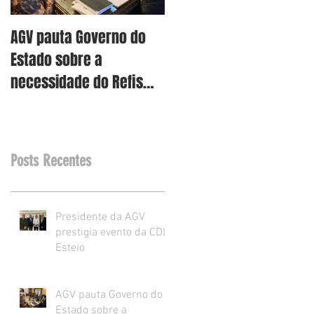
AGV pauta Governo do
AGV vê como assertiva
Estado sobre a
retirada dos projetos d
necessidade do Refis
Reforma Tributária RS
para o varejo.
Posts Recentes
Presidente da AGV
prestigia evento da CDL
Esteio
AGV pauta Governo do
Estado sobre a