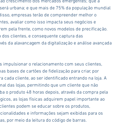
s ao crescimento dos mercados emergentes; que a 
será urbana; e que mais de 75% da população mundial 
 disso, empresas terão de compreender melhor o 
tes, avaliar como isso impacta seus negócios e 
rem pela frente, como novos modelos de precificação. 
dos clientes, e consequente captura das 
avés da alavancagem da digitalização e análise avançada 
s impulsionar o relacionamento com seus clientes, 
as bases de cartões de fidelização para criar, por 
cada cliente, ao ser identificado entrando na loja. A 
anal das lojas, permitindo que um cliente que não 
ba o produto 48 horas depois, através da compra pela 
gicos, as lojas físicas adquirem papel importante ao 
lientes podem se educar sobre os produtos, 
ncionalidades e informações sejam exibidas para os 
as, por meio da leitura do código de barras.