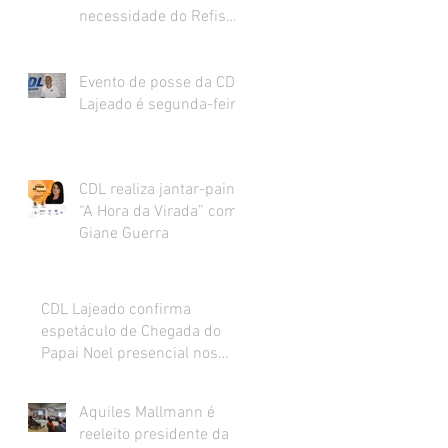
necessidade do Refis
para o varejo.
Evento de posse da CDL
Lajeado é segunda-feira
CDL realiza jantar-painel
“A Hora da Virada” com
Giane Guerra
CDL Lajeado confirma
espetáculo de Chegada do
Papai Noel presencial nos
dias 27 e 28 de novembro
Aquiles Mallmann é
reeleito presidente da