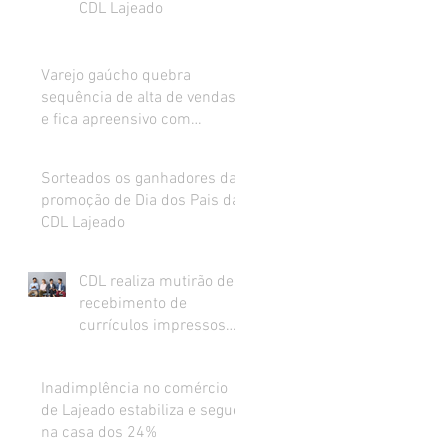
CDL Lajeado
Varejo gaúcho quebra
sequência de alta de vendas
e fica apreensivo com
impacto da inflação na renda
Sorteados os ganhadores da
promoção de Dia dos Pais da
CDL Lajeado
CDL realiza mutirão de
recebimento de
currículos impressos
para preenchimento de
vagas abertas
Inadimplência no comércio
de Lajeado estabiliza e segue
na casa dos 24%