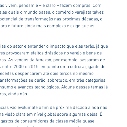
as vivem, pensam e – é claro – fazem compras. Com 
las quais o mundo passa, o comércio varejista talvez 
otencial de transformação nas próximas décadas, o 
para o futuro ainda mais complexo e exige que as 
.
s do setor e entender o impacto que elas terão, já que 
s provocaram efeitos drásticos no varejo e bens de 
nos. As vendas da Amazon, por exemplo, passaram de 
s entre 2000 e 2015, enquanto uma outrora gigante do 
 receitas despencarem até dois terços no mesmo 
transformações se darão, sobretudo, em três categorias: 
onsumo e avanços tecnológicos. Alguns desses temas já 
ros, ainda não.
ias vão evoluir até o fim da próxima década ainda não 
a visão clara em nível global sobre algumas delas. É 
s gastos de consumidores da classe média quase 