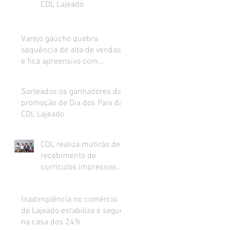
CDL Lajeado
Varejo gaúcho quebra
sequência de alta de vendas
e fica apreensivo com
impacto da inflação na renda
Sorteados os ganhadores da
promoção de Dia dos Pais da
CDL Lajeado
CDL realiza mutirão de
recebimento de
currículos impressos
para preenchimento de
vagas abertas
Inadimplência no comércio
de Lajeado estabiliza e segue
na casa dos 24%