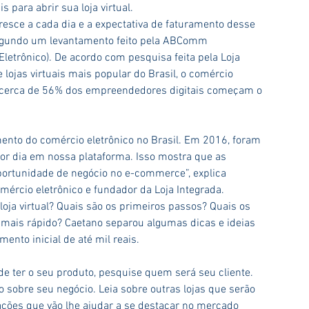
s para abrir sua loja virtual.
cresce a cada dia e a expectativa de faturamento desse 
egundo um levantamento feito pela ABComm 
Eletrônico). De acordo com pesquisa feita pela Loja 
 lojas virtuais mais popular do Brasil, o comércio 
 cerca de 56% dos empreendedores digitais começam o 
to do comércio eletrônico no Brasil. Em 2016, foram 
or dia em nossa plataforma. Isso mostra que as 
portunidade de negócio no e-commerce”, explica 
mércio eletrônico e fundador da Loja Integrada.
loja virtual? Quais são os primeiros passos? Quais os 
 mais rápido? Caetano separou algumas dicas e ideias 
mento inicial de até mil reais.
de ter o seu produto, pesquise quem será seu cliente. 
sobre seu negócio. Leia sobre outras lojas que serão 
ações que vão lhe ajudar a se destacar no mercado 