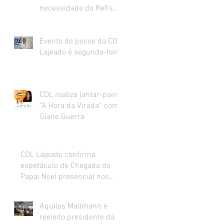
necessidade do Refis
para o varejo.
Evento de posse da CDL
Lajeado é segunda-feira
CDL realiza jantar-painel
“A Hora da Virada” com
Giane Guerra
CDL Lajeado confirma
espetáculo de Chegada do
Papai Noel presencial nos
dias 27 e 28 de novembro
Aquiles Mallmann é
reeleito presidente da