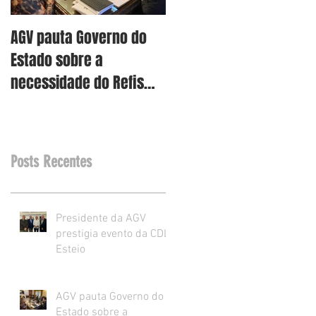
AGV pauta Governo do
AGV vê como assertiva
Estado sobre a
retirada dos projetos d
necessidade do Refis
Reforma Tributária RS
para o varejo.
Posts Recentes
Presidente da AGV
prestigia evento da CDL
Esteio
AGV pauta Governo do
Estado sobre a