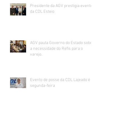
Presidente da AGV prestigia evento
da CDL Esteio
AGV pauta Governo do Estado sobre
a necessidade do Refis para o
varejo.
Evento de posse da CDL Lajeado é
segunda-feira
CDL realiza jantar-painel “A Hora da
Virada” com Giane Guerra