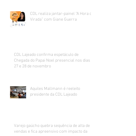
CDL realiza jantar-painel “A Hora da
Virada” com Giane Guerra
CDL Lajeado confirma espetáculo de
Chegada do Papai Noel presencial nos dias
27 e 28 de novembro
Aquiles Mallmann é reeleito
presidente da CDL Lajeado
Varejo gaúcho quebra sequência de alta de
vendas e fica apreensivo com impacto da