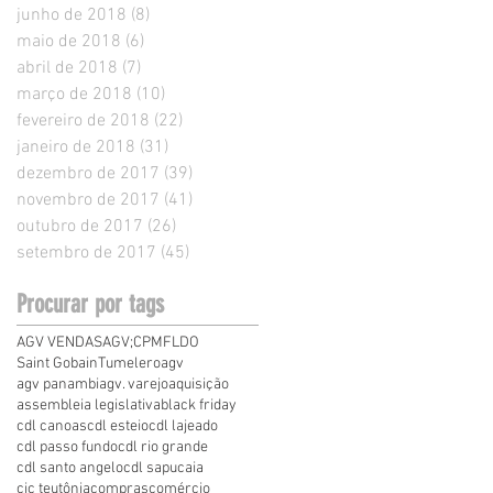
junho de 2018
(8)
8 posts
maio de 2018
(6)
6 posts
abril de 2018
(7)
7 posts
março de 2018
(10)
10 posts
fevereiro de 2018
(22)
22 posts
janeiro de 2018
(31)
31 posts
dezembro de 2017
(39)
39 posts
novembro de 2017
(41)
41 posts
outubro de 2017
(26)
26 posts
setembro de 2017
(45)
45 posts
Procurar por tags
AGV VENDAS
AGV;
CPMF
LDO
Saint Gobain
Tumelero
agv
agv panambi
agv. varejo
aquisição
assembleia legislativa
black friday
cdl canoas
cdl esteio
cdl lajeado
cdl passo fundo
cdl rio grande
cdl santo angelo
cdl sapucaia
cic teutônia
compras
comércio