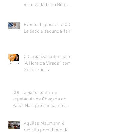
necessidade do Refis
para o varejo.
Evento de posse da CDL
Lajeado é segunda-feira
CDL realiza jantar-painel
“A Hora da Virada” com
Giane Guerra
CDL Lajeado confirma
espetáculo de Chegada do
Papai Noel presencial nos
dias 27 e 28 de novembro
Aquiles Mallmann é
reeleito presidente da