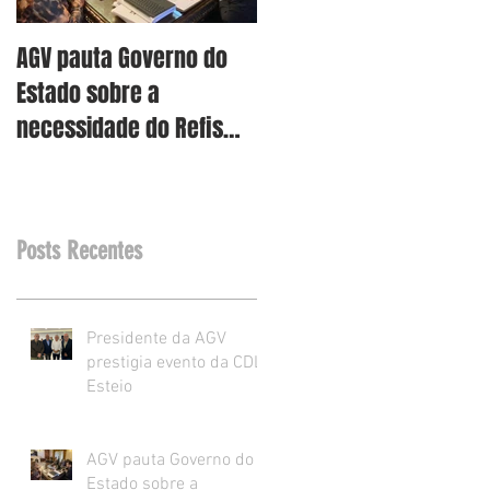
AGV pauta Governo do
AGV vê como assertiva
Estado sobre a
retirada dos projetos d
necessidade do Refis
Reforma Tributária RS
para o varejo.
Posts Recentes
Presidente da AGV
prestigia evento da CDL
Esteio
AGV pauta Governo do
Estado sobre a