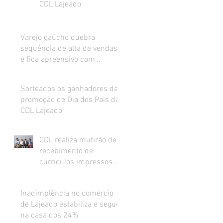
CDL Lajeado
Varejo gaúcho quebra
sequência de alta de vendas
e fica apreensivo com
impacto da inflação na renda
Sorteados os ganhadores da
promoção de Dia dos Pais da
CDL Lajeado
CDL realiza mutirão de
recebimento de
currículos impressos
para preenchimento de
vagas abertas
Inadimplência no comércio
de Lajeado estabiliza e segue
na casa dos 24%