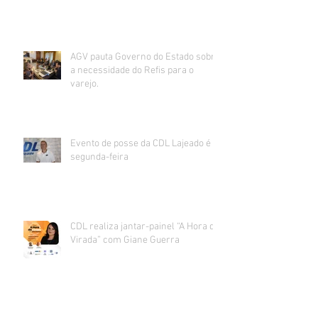
AGV pauta Governo do Estado sobre
a necessidade do Refis para o
varejo.
Evento de posse da CDL Lajeado é
segunda-feira
CDL realiza jantar-painel “A Hora da
Virada” com Giane Guerra