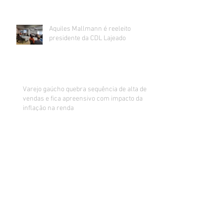
Aquiles Mallmann é reeleito
presidente da CDL Lajeado
Varejo gaúcho quebra sequência de alta de
vendas e fica apreensivo com impacto da
inflação na renda
Sorteados os ganhadores da promoção de
Dia dos Pais da CDL Lajeado
CDL realiza mutirão de recebimento
de currículos impressos para
preenchimento de vagas abertas