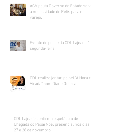
AGV pauta Governo do Estado sobre
a necessidade do Refis para o
varejo.
Evento de posse da CDL Lajeado é
segunda-feira
CDL realiza jantar-painel “A Hora da
Virada” com Giane Guerra
CDL Lajeado confirma espetáculo de
Chegada do Papai Noel presencial nos dias
27 e 28 de novembro