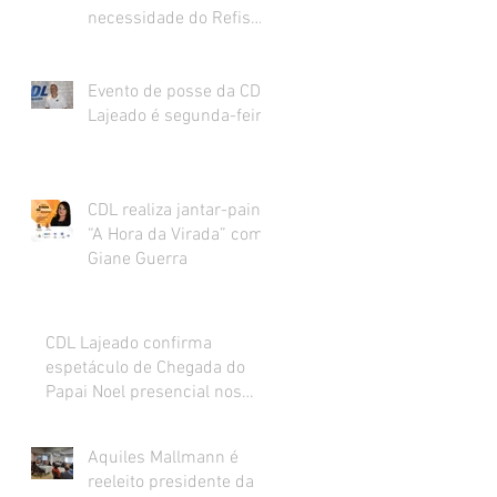
necessidade do Refis
para o varejo.
Evento de posse da CDL
Lajeado é segunda-feira
CDL realiza jantar-painel
“A Hora da Virada” com
Giane Guerra
CDL Lajeado confirma
espetáculo de Chegada do
Papai Noel presencial nos
dias 27 e 28 de novembro
Aquiles Mallmann é
reeleito presidente da