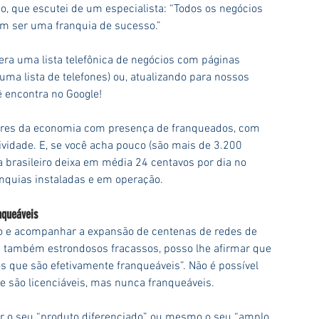
o, que escutei de um especialista: “Todos os negócios 
m ser uma franquia de sucesso.”
ra uma lista telefônica de negócios com páginas 
ma lista de telefones) ou, atualizando para nossos 
ê encontra no Google!
tores da economia com presença de franqueados, com 
vidade. E, se você acha pouco (são mais de 3.200 
a brasileiro deixa em média 24 centavos por dia no 
nquias instaladas e em operação.
nqueáveis
ão e acompanhar a expansão de centenas de redes de 
 também estrondosos fracassos, posso lhe afirmar que 
s que são efetivamente franqueáveis”. Não é possível 
 são licenciáveis, mas nunca franqueáveis.
 o seu “produto diferenciado” ou mesmo o seu “amplo 