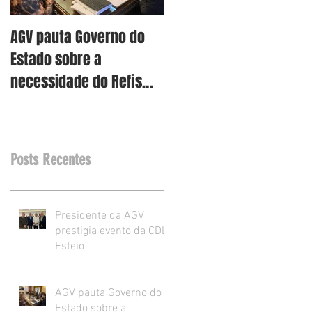
AGV pauta Governo do
AGV vê como assertiva
Estado sobre a
retirada dos projetos d
necessidade do Refis
Reforma Tributária RS
para o varejo.
Posts Recentes
Presidente da AGV
prestigia evento da CDL
Esteio
AGV pauta Governo do
Estado sobre a