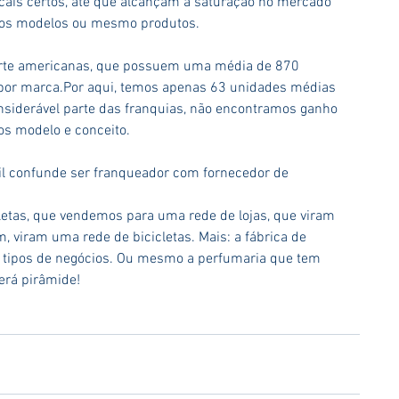
ais certos, até que alcançam a saturação no mercado 
vos modelos ou mesmo produtos.
norte americanas, que possuem uma média de 870 
por marca.Por aqui, temos apenas 63 unidades médias 
nsiderável parte das franquias, não encontramos ganho 
os modelo e conceito.
il confunde ser franqueador com fornecedor de 
etas, que vendemos para uma rede de lojas, que viram 
, viram uma rede de bicicletas. Mais: a fábrica de 
 tipos de negócios. Ou mesmo a perfumaria que tem 
será pirâmide!