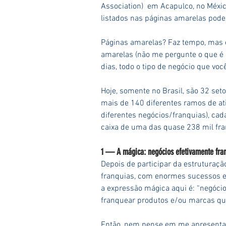
Association)  em Acapulco, no Méxic
listados nas páginas amarelas pode
Páginas amarelas? Faz tempo, mas e
amarelas (não me pergunte o que é u
dias, todo o tipo de negócio que voc
Hoje, somente no Brasil, são 32 se
mais de 140 diferentes ramos de ati
diferentes negócios/franquias), cad
caixa de uma das quase 238 mil fra
1 — A mágica: negócios efetivamente fra
Depois de participar da estruturaç
franquias, com enormes sucessos e
a expressão mágica aqui é: “negócio
franquear produtos e/ou marcas que
Então, nem pense em me apresentar