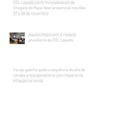
CDL Lajeado confirma espetáculo de
Chegada do Papai Noel presencial nos dias
27 e 28 de novembro
Aquiles Mallmann é reeleito
presidente da CDL Lajeado
Varejo gaúcho quebra sequência de alta de
vendas e fica apreensivo com impacto da
inflação na renda
Sorteados os ganhadores da promoção de
Dia dos Pais da CDL Lajeado