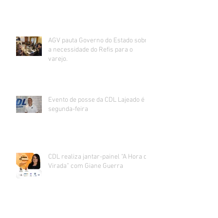
AGV pauta Governo do Estado sobre
a necessidade do Refis para o
varejo.
Evento de posse da CDL Lajeado é
segunda-feira
CDL realiza jantar-painel “A Hora da
Virada” com Giane Guerra