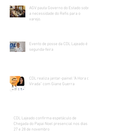
AGV pauta Governo do Estado sobre
a necessidade do Refis para o
varejo.
Evento de posse da CDL Lajeado é
segunda-feira
CDL realiza jantar-painel “A Hora da
Virada” com Giane Guerra
CDL Lajeado confirma espetáculo de
Chegada do Papai Noel presencial nos dias
27 e 28 de novembro