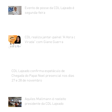
Evento de posse da CDL Lajeado é
segunda-feira
CDL realiza jantar-painel “A Hora da
Virada” com Giane Guerra
CDL Lajeado confirma espetáculo de
Chegada do Papai Noel presencial nos dias
27 e 28 de novembro
Aquiles Mallmann é reeleito
presidente da CDL Lajeado