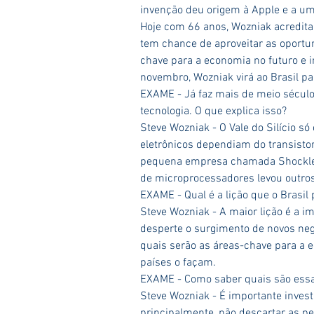
invenção deu origem à Apple e a u
Hoje com 66 anos, Wozniak acredita 
tem chance de aproveitar as oportun
chave para a economia no futuro e i
novembro, Wozniak virá ao Brasil p
EXAME - Já faz mais de meio século 
tecnologia. O que explica isso?
Steve Wozniak - O Vale do Silício só
eletrônicos dependiam do transistor
pequena empresa chamada Shockley
de microprocessadores levou outro
EXAME - Qual é a lição que o Brasil 
Steve Wozniak - A maior lição é a 
desperte o surgimento de novos negóc
quais serão as áreas-chave para a e
países o façam.
EXAME - Como saber quais são essa
Steve Wozniak - É importante invest
principalmente, não descartar as pe