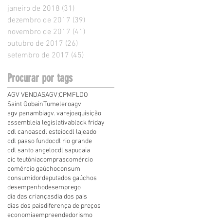
janeiro de 2018
(31)
31 posts
dezembro de 2017
(39)
39 posts
novembro de 2017
(41)
41 posts
outubro de 2017
(26)
26 posts
setembro de 2017
(45)
45 posts
Procurar por tags
AGV VENDAS
AGV;
CPMF
LDO
Saint Gobain
Tumelero
agv
agv panambi
agv. varejo
aquisição
assembleia legislativa
black friday
cdl canoas
cdl esteio
cdl lajeado
cdl passo fundo
cdl rio grande
cdl santo angelo
cdl sapucaia
cic teutônia
compras
comércio
comércio gaúcho
consum
consumidor
deputados gaúchos
desempenho
desemprego
dia das crianças
dia dos pais
dias dos pais
diferença de preços
economia
empreendedorismo