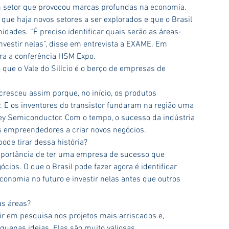
m setor que provocou marcas profundas na economia.
que haja novos setores a ser explorados e que o Brasil 
idades. “É preciso identificar quais serão as áreas-
nvestir nelas”, disse em entrevista a EXAME. Em 
ara a conferência HSM Expo.
que o Vale do Silício é o berço de empresas de 
 cresceu assim porque, no início, os produtos 
. E os inventores do transistor fundaram na região uma 
 Semiconductor. Com o tempo, o sucesso da indústria 
s empreendedores a criar novos negócios.
pode tirar dessa história?
importância de ter uma empresa de sucesso que 
ios. O que o Brasil pode fazer agora é identificar 
conomia no futuro e investir nelas antes que outros 
s áreas?
ir em pesquisa nos projetos mais arriscados e, 
quenas ideias. Elas são muito valiosas.