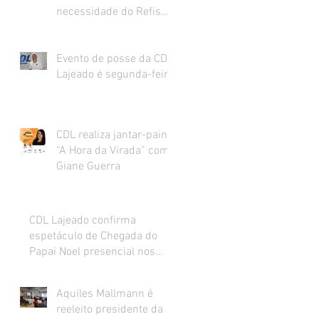
necessidade do Refis
para o varejo.
Evento de posse da CDL
Lajeado é segunda-feira
CDL realiza jantar-painel
“A Hora da Virada” com
Giane Guerra
CDL Lajeado confirma
espetáculo de Chegada do
Papai Noel presencial nos
dias 27 e 28 de novembro
Aquiles Mallmann é
reeleito presidente da