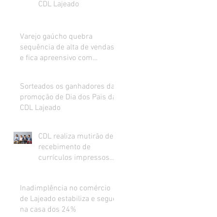
CDL Lajeado
Varejo gaúcho quebra
sequência de alta de vendas
e fica apreensivo com
impacto da inflação na renda
Sorteados os ganhadores da
promoção de Dia dos Pais da
CDL Lajeado
CDL realiza mutirão de
recebimento de
currículos impressos
para preenchimento de
vagas abertas
Inadimplência no comércio
de Lajeado estabiliza e segue
na casa dos 24%