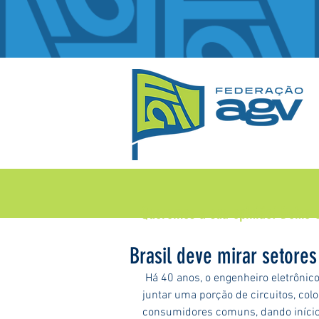
Queremos a sua opinião!
Deixe 
Brasil deve mirar setores
 Há 40 anos, o engenheiro eletrônico Steve Wozniak e o amigo Steve Jobs tiveram a ideia de 
juntar uma porção de circuitos, co
consumidores comuns, dando início