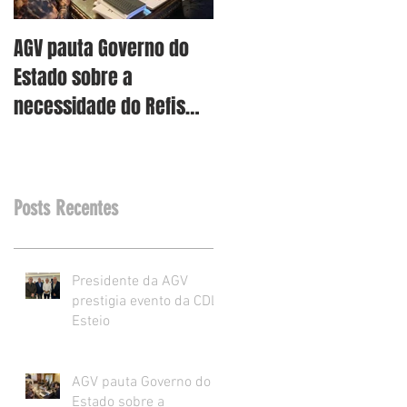
AGV pauta Governo do
AGV vê como assertiva
Estado sobre a
retirada dos projetos d
necessidade do Refis
Reforma Tributária RS
para o varejo.
Posts Recentes
Presidente da AGV
prestigia evento da CDL
Esteio
AGV pauta Governo do
Estado sobre a