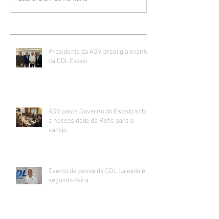
Presidente da AGV prestigia evento
da CDL Esteio
AGV pauta Governo do Estado sobre
a necessidade do Refis para o
varejo.
Evento de posse da CDL Lajeado é
segunda-feira