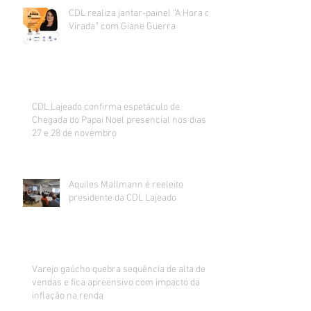
CDL realiza jantar-painel “A Hora da
Virada” com Giane Guerra
CDL Lajeado confirma espetáculo de
Chegada do Papai Noel presencial nos dias
27 e 28 de novembro
Aquiles Mallmann é reeleito
presidente da CDL Lajeado
Varejo gaúcho quebra sequência de alta de
vendas e fica apreensivo com impacto da
inflação na renda