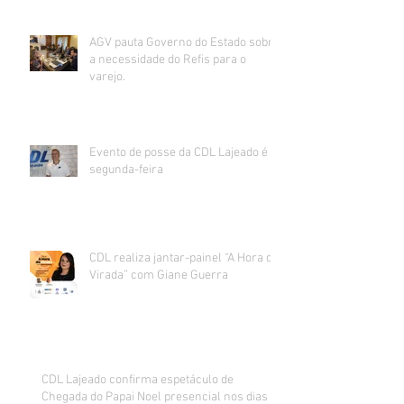
AGV pauta Governo do Estado sobre
a necessidade do Refis para o
varejo.
Evento de posse da CDL Lajeado é
segunda-feira
CDL realiza jantar-painel “A Hora da
Virada” com Giane Guerra
CDL Lajeado confirma espetáculo de
Chegada do Papai Noel presencial nos dias