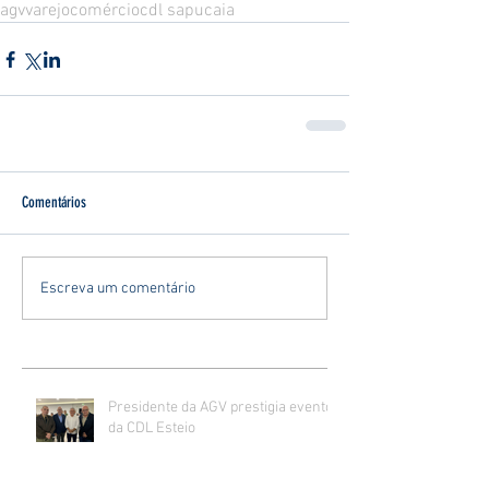
agv
varejo
comércio
cdl sapucaia
Comentários
Escreva um comentário
Presidente da AGV prestigia evento
da CDL Esteio