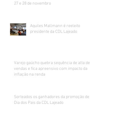
27 e 28 de novembro
Aquiles Mallmann é reeleito
presidente da CDL Lajeado
Varejo gaúcho quebra sequência de alta de
vendas e fica apreensivo com impacto da
inflação na renda
Sorteados os ganhadores da promoção de
Dia dos Pais da CDL Lajeado
CDL realiza mutirão de recebimento