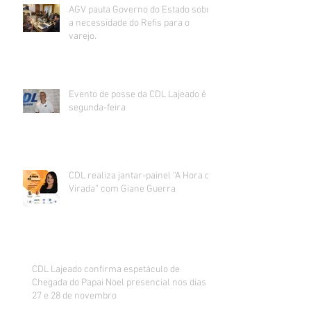
AGV pauta Governo do Estado sobre
a necessidade do Refis para o
varejo.
Evento de posse da CDL Lajeado é
segunda-feira
CDL realiza jantar-painel “A Hora da
Virada” com Giane Guerra
CDL Lajeado confirma espetáculo de
Chegada do Papai Noel presencial nos dias
27 e 28 de novembro