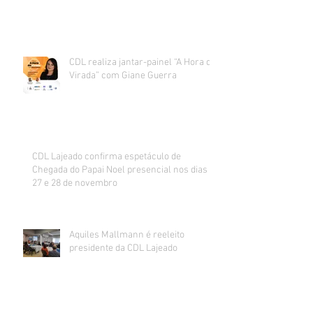
CDL realiza jantar-painel “A Hora da
Virada” com Giane Guerra
CDL Lajeado confirma espetáculo de
Chegada do Papai Noel presencial nos dias
27 e 28 de novembro
Aquiles Mallmann é reeleito
presidente da CDL Lajeado