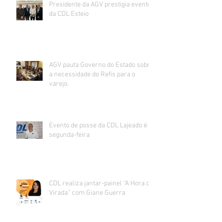
Presidente da AGV prestigia evento
da CDL Esteio
AGV pauta Governo do Estado sobre
a necessidade do Refis para o
varejo.
Evento de posse da CDL Lajeado é
segunda-feira
CDL realiza jantar-painel “A Hora da
Virada” com Giane Guerra