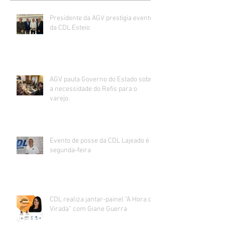
Presidente da AGV prestigia evento
da CDL Esteio
AGV pauta Governo do Estado sobre
a necessidade do Refis para o
varejo.
Evento de posse da CDL Lajeado é
segunda-feira
CDL realiza jantar-painel “A Hora da
Virada” com Giane Guerra