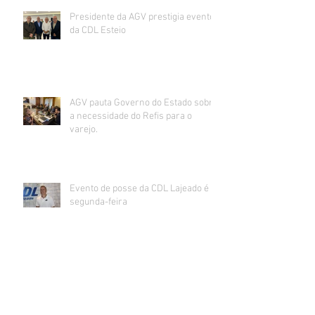
Presidente da AGV prestigia evento
da CDL Esteio
AGV pauta Governo do Estado sobre
a necessidade do Refis para o
varejo.
Evento de posse da CDL Lajeado é
segunda-feira
CDL realiza jantar-painel “A Hora da
Virada” com Giane Guerra