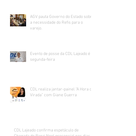
AGV pauta Governo do Estado sobre
a necessidade do Refis para o
varejo.
Evento de posse da CDL Lajeado é
segunda-feira
CDL realiza jantar-painel “A Hora da
Virada” com Giane Guerra
CDL Lajeado confirma espetáculo de