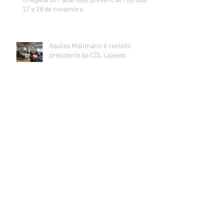
Chegada do Papai Noel presencial nos dias
27 e 28 de novembro
Aquiles Mallmann é reeleito
presidente da CDL Lajeado
Varejo gaúcho quebra sequência de alta de
vendas e fica apreensivo com impacto da
inflação na renda
Sorteados os ganhadores da promoção de
Dia dos Pais da CDL Lajeado
CDL realiza mutirão de recebimento