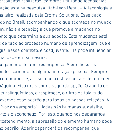
rasileiros realizarão  compras utilizando tecnologias 
ção está na pesquisa High-Tech Retail – A Tecnologia e 
leiro, realizada pela Croma Solutions. Esse dado 
do no Brasil, acompanhando o que acontece no mundo. 
am, não é a tecnologia que promove a mudança no 
to que determina a sua adoção. Esta mudança está 
s de tudo ao processo humano de aprendizagem, que é 
a, nesse contexto, é coadjuvante. Ela pode influenciar 
finalidade em si mesma.
ulgamento de uma recompensa. Além disso, as 
istoricamente de alguma interação pessoal. Sempre 
 e-commerce, a resistência estava no fato de fornecer 
máquina. Fico mais com a segunda opção. O aperto de 
eurolinguísticos, a respiração, o ritmo de fala, tudo 
evamos esse padrão para todas as nossas relações. A 
a “voz do aeroporto”… Todas são humanas e, detalhe, 
orto e o aconchego. Por isso, quando nos deparamos 
autoatendimento, a supressão do elemento humano pode 
 ao padrão. Aderir dependerá da recompensa, que 