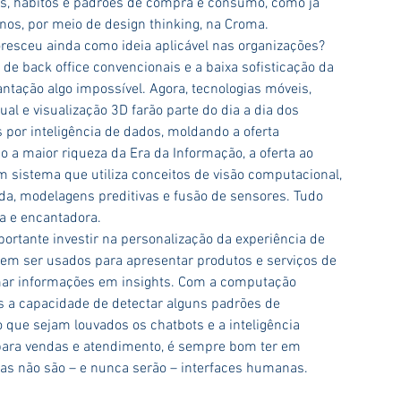
s, hábitos e padrões de compra e consumo, como já 
nos, por meio de design thinking, na Croma.
resceu ainda como ideia aplicável nas organizações? 
 de back office convencionais e a baixa sofisticação da 
ntação algo impossível. Agora, tecnologias móveis, 
ual e visualização 3D farão parte do dia a dia dos 
por inteligência de dados, moldando a oferta 
 a maior riqueza da Era da Informação, a oferta ao 
m sistema que utiliza conceitos de visão computacional, 
a, modelagens preditivas e fusão de sensores. Tudo 
a e encantadora.
ortante investir na personalização da experiência de 
em ser usados para apresentar produtos e serviços de 
mar informações em insights. Com a computação 
s a capacidade de detectar alguns padrões de 
ue sejam louvados os chatbots e a inteligência 
 para vendas e atendimento, é sempre bom ter em 
as não são – e nunca serão – interfaces humanas.