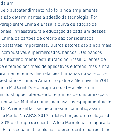
cada um.
rque o autoatendimento não foi ainda amplamente 
s são determinantes à adesão da tecnologia. Por 
rejo entre China e Brasil, a curva de adoção de 
cionais, infraestrutura e educação de cada um desses 
a China, os cartões de crédito são considerados 
ão bastantes importantes. Outros setores são ainda mais 
e combustível, supermercados, bancos… Os bancos 
o autoatendimento estruturado no Brasil. Clientes de 
 e tempo por meio de aplicativos e totens, mas ainda 
uralmente temos das relações humanas no varejo. De 
vestuário – como a Amaro, Sapati e a Memove, da VGB 
mo o McDonald’s e o próprio iFood – aceleram a 
a do shopper, oferecendo requintes de customização. 
ermercados Muffato começou a usar os equipamentos de 
13. A rede Zaffari segue o mesmo caminho, assim 
São Paulo. Na APAS 2017, a Totvs lançou uma solução de 
 30% do tempo do cliente. A loja Pamplona, inaugurada 
Paulo, esbanja tecnologia e oferece, entre outros itens, 