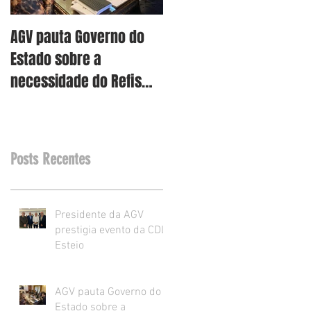
AGV pauta Governo do
AGV vê como assertiva
Estado sobre a
retirada dos projetos d
necessidade do Refis
Reforma Tributária RS
para o varejo.
Posts Recentes
Presidente da AGV
prestigia evento da CDL
Esteio
AGV pauta Governo do
Estado sobre a