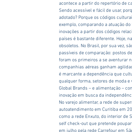
acontece a partir do repertório de 
Sendo acessível e fácil de usar, po
adotado? Porque os códigos culturai
exemplo, comparando a atuação do va
inovações a partir dos códigos rela
países é bastante diferente. Hoje, n
obsoletos. No Brasil, por sua vez, s
passíveis de comparação: postos d
foram os primeiros a se aventurar n
companhias aéreas ganham agilidade
é marcante a dependência que cult
qualquer forma, setores de moda e 
Global Brands – e alimentação – co
inovação em busca da independênci
No varejo alimentar, a rede de sup
autoatendimento em Curitiba em 20
como a rede Enxuto, do interior de 
self check-out que pretende poupar
em julho pela rede Carrefour em São 