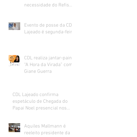
necessidade do Refis
para o varejo.
Evento de posse da CDL
Lajeado é segunda-feira
CDL realiza jantar-painel
“A Hora da Virada” com
Giane Guerra
CDL Lajeado confirma
espetáculo de Chegada do
Papai Noel presencial nos
dias 27 e 28 de novembro
Aquiles Mallmann é
reeleito presidente da