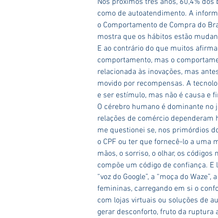
Nos próximos três anos, 60,4% dos b
como de autoatendimento. A informa
o Comportamento de Compra do Brasi
mostra que os hábitos estão mudan
E ao contrário do que muitos afirm
comportamento, mas o comportamen
relacionada às inovações, mas ante
movido por recompensas. A tecnologi
e ser estímulo, mas não é causa e 
O cérebro humano é dominante no j
relações de comércio dependeram h
me questionei se, nos primórdios do
o CPF ou ter que fornecê-lo a uma 
mãos, o sorriso, o olhar, os códigos n
compõe um código de confiança. E l
“voz do Google”, a “moça do Waze”, 
femininas, carregando em si o conf
com lojas virtuais ou soluções de 
gerar desconforto, fruto da ruptura