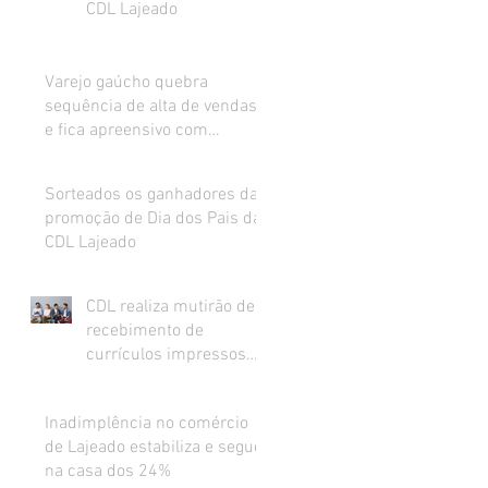
CDL Lajeado
Varejo gaúcho quebra
sequência de alta de vendas
e fica apreensivo com
impacto da inflação na renda
Sorteados os ganhadores da
promoção de Dia dos Pais da
CDL Lajeado
CDL realiza mutirão de
recebimento de
currículos impressos
para preenchimento de
vagas abertas
Inadimplência no comércio
de Lajeado estabiliza e segue
na casa dos 24%