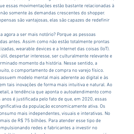
ue essas movimentações estão bastante relacionadas à 
e não somente às demandas crescentes do shopper. 
pensas são vantajosas, elas são capazes de redefinir 
 agora a ser mais notório? Porque as pessoas 
as antes. Assim como não estão totalmente prontas 
izadas, wearable devices e a Internet das coisas (IoT). 
útil, despertar interesse, ser culturalmente relevante e 
inado momento da história. Nesse sentido, a 
muito, o comportamento de compra no varejo físico.
possuem modelo mental mais aderente ao digital e às 
em tais inovações de forma mais intuitiva e natural. Ao 
Retail, a tendência que aponta o autoatendimento como 
 anos é justificada pelo fato de que, em 2020, essas 
gnificativa da população economicamente ativa. Os 
consumo mais independentes, visuais e interativas. No 
 mais de R$ 75 bilhões. Para atender esse tipo de 
 impulsionando redes e fabricantes a investir no 