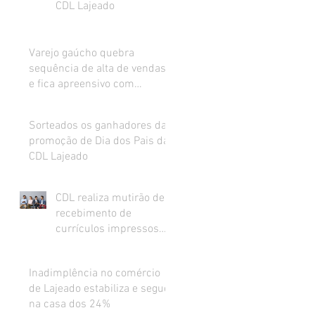
CDL Lajeado
Varejo gaúcho quebra
sequência de alta de vendas
e fica apreensivo com
impacto da inflação na renda
Sorteados os ganhadores da
promoção de Dia dos Pais da
CDL Lajeado
CDL realiza mutirão de
recebimento de
currículos impressos
para preenchimento de
vagas abertas
Inadimplência no comércio
de Lajeado estabiliza e segue
na casa dos 24%