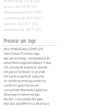
fevereiro de 2018
(22)
22 posts
janeiro de 2018
(31)
31 posts
dezembro de 2017
(39)
39 posts
novembro de 2017
(41)
41 posts
outubro de 2017
(26)
26 posts
setembro de 2017
(45)
45 posts
Procurar por tags
AGV VENDAS
AGV;
CPMF
LDO
Saint Gobain
Tumelero
agv
agv panambi
agv. varejo
aquisição
assembleia legislativa
black friday
cdl canoas
cdl esteio
cdl lajeado
cdl passo fundo
cdl rio grande
cdl santo angelo
cdl sapucaia
cic teutônia
compras
comércio
comércio gaúcho
consum
consumidor
deputados gaúchos
desempenho
desemprego
dia das crianças
dia dos pais
dias dos pais
diferença de preços