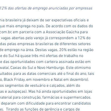
 12% das ofertas de emprego anunciadas por empresas 
 brasileira já deixam de ser expectativas oficiais e 
que mais emprega no país. De acordo com os dados do 
com.br, em parceria com a Associação Gaúcha para 
s vagas abertas pelo varejo já correspondem a 12% do 
das pelas empresas brasileiras de diferentes setores 
e emprego na área. Destas vagas, 20% estão na região 
e do Sul há quase três mil ofertas de trabalho no 
e das oportunidades com carteira assinada estão em 
avataí, Caxias do Sul e Novo Hamburgo. Este otimismo 
ultados para as datas comerciais até o final do ano, tais 
o, Black Friday, em novembro e Natal em dezembro).
nos segmentos de vestuário e calçados, além do 
ias e autopeças). Mas há ainda oportunidades em lojas 
material para construção, farmácias e supermercados. 
se deparam com dificuldade para encontrar candidatos 
as.  Tirando as funções de gerência e cargos de 