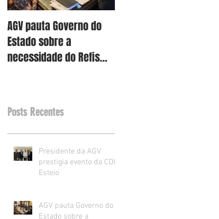
AGV pauta Governo do
AGV vê como assertiva
Estado sobre a
retirada dos projetos d
necessidade do Refis
Reforma Tributária RS
para o varejo.
Posts Recentes
Presidente da AGV
prestigia evento da CDL
Esteio
AGV pauta Governo do
Estado sobre a