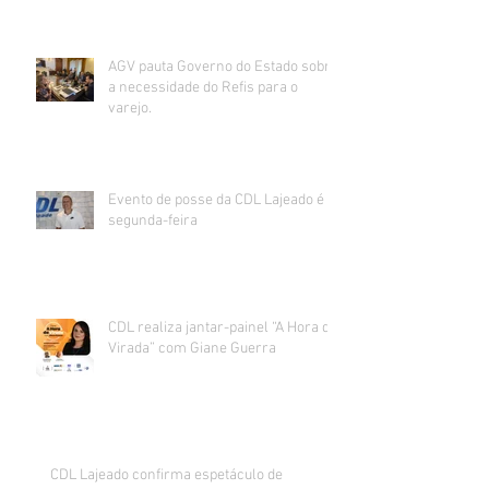
AGV pauta Governo do Estado sobre
a necessidade do Refis para o
varejo.
Evento de posse da CDL Lajeado é
segunda-feira
CDL realiza jantar-painel “A Hora da
Virada” com Giane Guerra
CDL Lajeado confirma espetáculo de