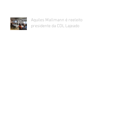
Aquiles Mallmann é reeleito
presidente da CDL Lajeado
Varejo gaúcho quebra sequência de alta de
vendas e fica apreensivo com impacto da
inflação na renda
Sorteados os ganhadores da promoção de
Dia dos Pais da CDL Lajeado
CDL realiza mutirão de recebimento
de currículos impressos para