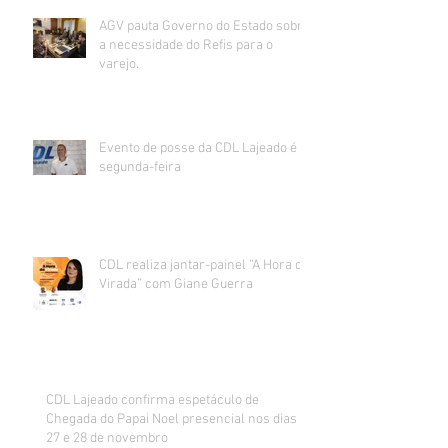
AGV pauta Governo do Estado sobre
a necessidade do Refis para o
varejo.
Evento de posse da CDL Lajeado é
segunda-feira
CDL realiza jantar-painel “A Hora da
Virada” com Giane Guerra
CDL Lajeado confirma espetáculo de
Chegada do Papai Noel presencial nos dias
27 e 28 de novembro