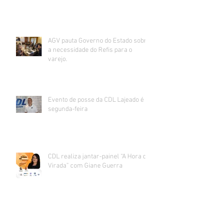
AGV pauta Governo do Estado sobre
a necessidade do Refis para o
varejo.
Evento de posse da CDL Lajeado é
segunda-feira
CDL realiza jantar-painel “A Hora da
Virada” com Giane Guerra