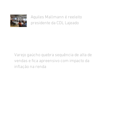
Aquiles Mallmann é reeleito
presidente da CDL Lajeado
Varejo gaúcho quebra sequência de alta de
vendas e fica apreensivo com impacto da
inflação na renda
Sorteados os ganhadores da promoção de
Dia dos Pais da CDL Lajeado
CDL realiza mutirão de recebimento
de currículos impressos para
preenchimento de vagas abertas