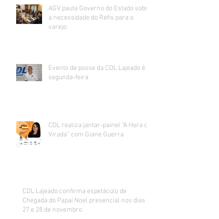
AGV pauta Governo do Estado sobre
a necessidade do Refis para o
varejo.
Evento de posse da CDL Lajeado é
segunda-feira
CDL realiza jantar-painel “A Hora da
Virada” com Giane Guerra
CDL Lajeado confirma espetáculo de
Chegada do Papai Noel presencial nos dias
27 e 28 de novembro