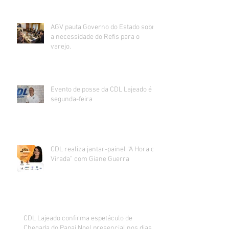
AGV pauta Governo do Estado sobre
a necessidade do Refis para o
varejo.
Evento de posse da CDL Lajeado é
segunda-feira
CDL realiza jantar-painel “A Hora da
Virada” com Giane Guerra
CDL Lajeado confirma espetáculo de
Chegada do Papai Noel presencial nos dias