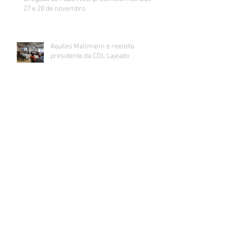
27 e 28 de novembro
Aquiles Mallmann é reeleito
presidente da CDL Lajeado
Varejo gaúcho quebra sequência de alta de
vendas e fica apreensivo com impacto da
inflação na renda
Sorteados os ganhadores da promoção de
Dia dos Pais da CDL Lajeado
CDL realiza mutirão de recebimento