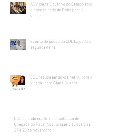
AGV pauta Governo do Estado sobre
a necessidade do Refis para o
varejo.
Evento de posse da CDL Lajeado é
segunda-feira
CDL realiza jantar-painel “A Hora da
Virada” com Giane Guerra
CDL Lajeado confirma espetáculo de
Chegada do Papai Noel presencial nos dias
27 e 28 de novembro