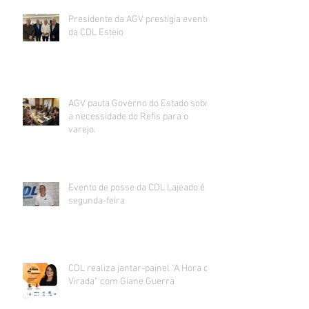
Presidente da AGV prestigia evento
da CDL Esteio
AGV pauta Governo do Estado sobre
a necessidade do Refis para o
varejo.
Evento de posse da CDL Lajeado é
segunda-feira
CDL realiza jantar-painel “A Hora da
Virada” com Giane Guerra