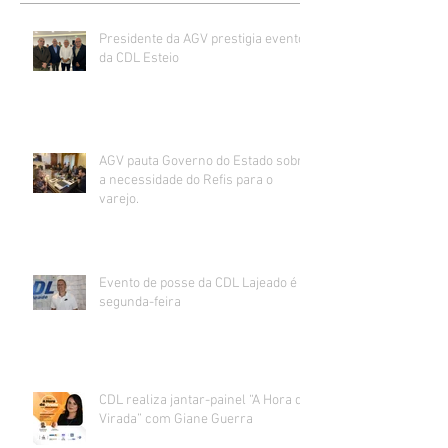
Presidente da AGV prestigia evento
da CDL Esteio
AGV pauta Governo do Estado sobre
a necessidade do Refis para o
varejo.
Evento de posse da CDL Lajeado é
segunda-feira
CDL realiza jantar-painel “A Hora da
Virada” com Giane Guerra