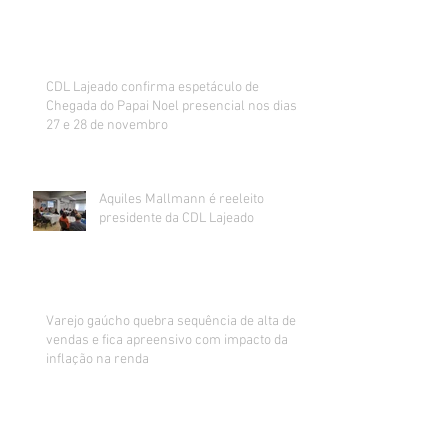
CDL Lajeado confirma espetáculo de
Chegada do Papai Noel presencial nos dias
27 e 28 de novembro
Aquiles Mallmann é reeleito
presidente da CDL Lajeado
Varejo gaúcho quebra sequência de alta de
vendas e fica apreensivo com impacto da
inflação na renda
Sorteados os ganhadores da promoção de