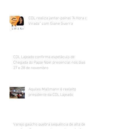
CDL realiza jantar-painel “A Hora da
Virada” com Giane Guerra
CDL Lajeado confirma espetáculo de
Chegada do Papai Noel presencial nos dias
27 e 28 de novembro
Aquiles Mallmann é reeleito
presidente da CDL Lajeado
Varejo gaúcho quebra sequência de alta de