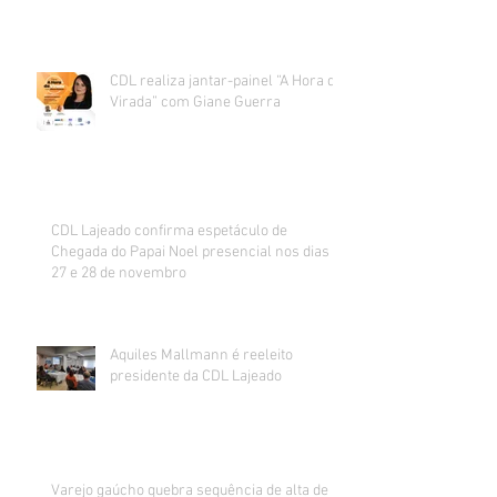
CDL realiza jantar-painel “A Hora da
Virada” com Giane Guerra
CDL Lajeado confirma espetáculo de
Chegada do Papai Noel presencial nos dias
27 e 28 de novembro
Aquiles Mallmann é reeleito
presidente da CDL Lajeado
Varejo gaúcho quebra sequência de alta de