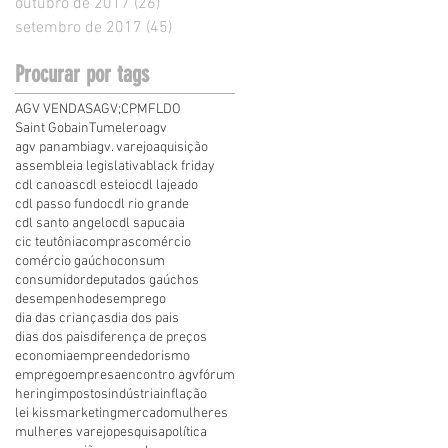
outubro de 2017
(26)
26 posts
setembro de 2017
(45)
45 posts
Procurar por tags
AGV VENDAS
AGV;
CPMF
LDO
Saint Gobain
Tumelero
agv
agv panambi
agv. varejo
aquisição
assembleia legislativa
black friday
cdl canoas
cdl esteio
cdl lajeado
cdl passo fundo
cdl rio grande
cdl santo angelo
cdl sapucaia
cic teutônia
compras
comércio
comércio gaúcho
consum
consumidor
deputados gaúchos
desempenho
desemprego
dia das crianças
dia dos pais
dias dos pais
diferença de preços
economia
empreendedorismo
emprego
empresa
encontro agv
fórum
hering
impostos
indústria
inflação
lei kiss
marketing
mercado
mulheres
mulheres varejo
pesquisa
política