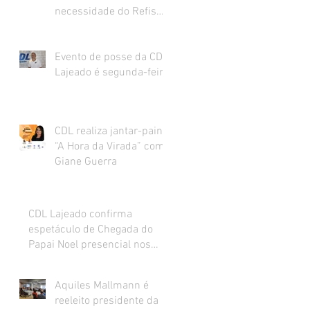
necessidade do Refis
para o varejo.
Evento de posse da CDL
Lajeado é segunda-feira
CDL realiza jantar-painel
“A Hora da Virada” com
Giane Guerra
CDL Lajeado confirma
espetáculo de Chegada do
Papai Noel presencial nos
dias 27 e 28 de novembro
Aquiles Mallmann é
reeleito presidente da