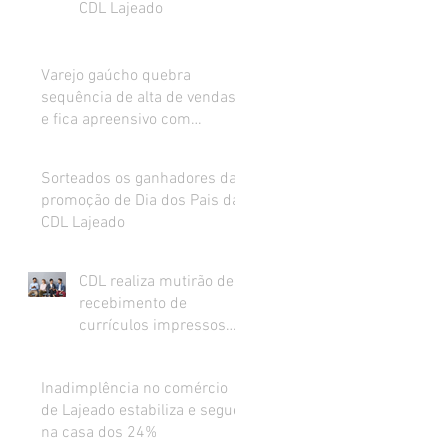
CDL Lajeado
Varejo gaúcho quebra
sequência de alta de vendas
e fica apreensivo com
impacto da inflação na renda
Sorteados os ganhadores da
promoção de Dia dos Pais da
CDL Lajeado
CDL realiza mutirão de
recebimento de
currículos impressos
para preenchimento de
vagas abertas
Inadimplência no comércio
de Lajeado estabiliza e segue
na casa dos 24%