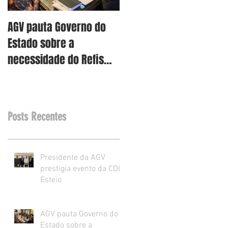
AGV pauta Governo do
AGV vê como assertiva
Estado sobre a
retirada dos projetos d
necessidade do Refis
Reforma Tributária RS
para o varejo.
Posts Recentes
Presidente da AGV
prestigia evento da CDL
Esteio
AGV pauta Governo do
Estado sobre a