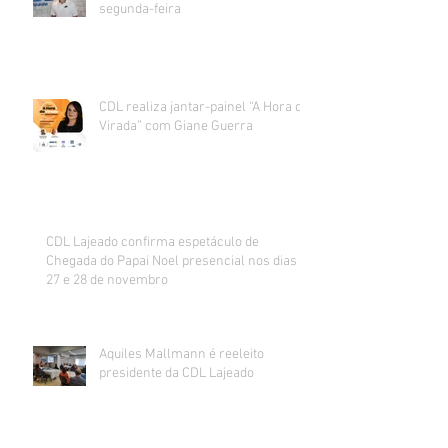
segunda-feira
CDL realiza jantar-painel “A Hora da
Virada” com Giane Guerra
CDL Lajeado confirma espetáculo de
Chegada do Papai Noel presencial nos dias
27 e 28 de novembro
Aquiles Mallmann é reeleito
presidente da CDL Lajeado