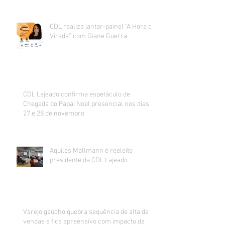
CDL realiza jantar-painel “A Hora da
Virada” com Giane Guerra
CDL Lajeado confirma espetáculo de
Chegada do Papai Noel presencial nos dias
27 e 28 de novembro
Aquiles Mallmann é reeleito
presidente da CDL Lajeado
Varejo gaúcho quebra sequência de alta de
vendas e fica apreensivo com impacto da