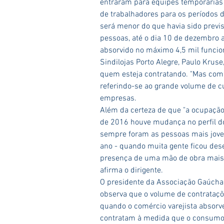
entraram para equipes temporárias 
de trabalhadores para os períodos de
será menor do que havia sido previs
pessoas, até o dia 10 de dezembro a
absorvido no máximo 4,5 mil funcio
Sindilojas Porto Alegre, Paulo Kruse
quem esteja contratando. "Mas com c
referindo-se ao grande volume de cu
empresas.
Além da certeza de que "a ocupação 
de 2016 houve mudança no perfil do
sempre foram as pessoas mais jove
ano - quando muita gente ficou des
presença de uma mão de obra mais qu
afirma o dirigente.
O presidente da Associação Gaúcha p
observa que o volume de contrataçõ
quando o comércio varejista absorv
contratam à medida que o consumo a