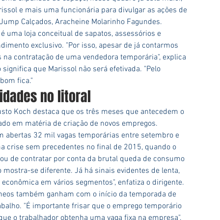
ssol e mais uma funcionária para divulgar as ações de 
da Jump Calçados, Aracheine Molarinho Fagundes. 
 uma loja conceitual de sapatos, assessórios e 
dimento exclusivo. "Por isso, apesar de já contarmos 
na contratação de uma vendedora temporária", explica 
ignifica que Marissol não será efetivada. "Pelo 
bom fica."
idades no litoral
usto Koch destaca que os três meses que antecedem o 
ado em matéria de criação de novos empregos. 
m abertas 32 mil vagas temporárias entre setembro e 
 crise sem precedentes no final de 2015, quando o 
ixou de contratar por conta da brutal queda de consumo 
mostra-se diferente. Já há sinais evidentes de lenta, 
econômica em vários segmentos", enfatiza o dirigente. 
râneos também ganham com o início da temporada de 
balho. "É importante frisar que o emprego temporário 
ue o trabalhador obtenha uma vaga fixa na empresa", 