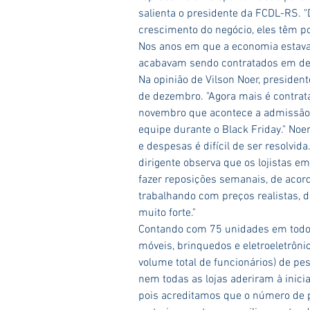
salienta o presidente da FCDL-RS. "
crescimento do negócio, eles têm pos
Nos anos em que a economia estava 
acabavam sendo contratados em defi
Na opinião de Vilson Noer, presiden
de dezembro. "Agora mais é contrat
novembro que acontece a admissão de
equipe durante o Black Friday." Noe
e despesas é difícil de ser resolvid
dirigente observa que os lojistas e
fazer reposições semanais, de acor
trabalhando com preços realistas,
muito forte."
Contando com 75 unidades em todo o 
móveis, brinquedos e eletroeletrôni
volume total de funcionários) de pe
nem todas as lojas aderiram à iniciat
pois acreditamos que o número de pr