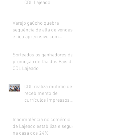
CDL Lajeado
Varejo gaúcho quebra
sequência de alta de vendas
e fica apreensivo com
impacto da inflação na renda
Sorteados os ganhadores da
promoção de Dia dos Pais da
CDL Lajeado
CDL realiza mutirão de
recebimento de
currículos impressos
para preenchimento de
vagas abertas
Inadimplência no comércio
de Lajeado estabiliza e segue
na casa dos 24%