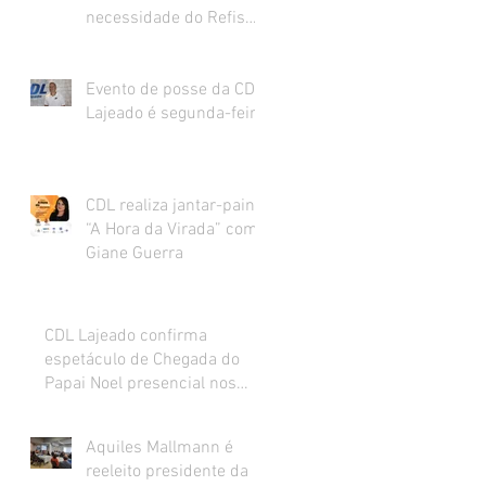
necessidade do Refis
para o varejo.
Evento de posse da CDL
Lajeado é segunda-feira
CDL realiza jantar-painel
“A Hora da Virada” com
Giane Guerra
CDL Lajeado confirma
espetáculo de Chegada do
Papai Noel presencial nos
dias 27 e 28 de novembro
Aquiles Mallmann é
reeleito presidente da