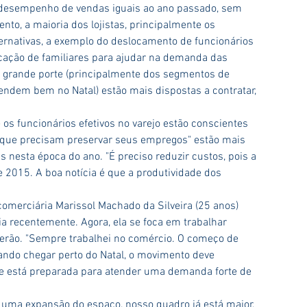
desempenho de vendas iguais ao ano passado, sem 
to, a maioria dos lojistas, principalmente os 
ernativas, a exemplo do deslocamento de funcionários 
cação de familiares para ajudar na demanda das 
 grande porte (principalmente dos segmentos de 
vendem bem no Natal) estão mais dispostas a contratar, 
 funcionários efetivos no varejo estão conscientes 
 que precisam preservar seus empregos" estão mais 
 nesta época do ano. "É preciso reduzir custos, pois a 
 2015. A boa notícia é que a produtividade dos 
merciária Marissol Machado da Silveira (25 anos) 
 recentemente. Agora, ela se foca em trabalhar 
verão. "Sempre trabalhei no comércio. O começo de 
ndo chegar perto do Natal, o movimento deve 
e está preparada para atender uma demanda forte de 
ma expansão do espaço, nosso quadro já está maior, 