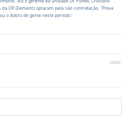
mento", diz o gerente da unidade Dr. Flores, Cristiano 
s da CR Diementz optaram pela não contratação. "Prova 
ou o dobro de gente neste período."