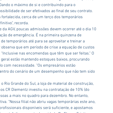
Dando o máximo de si e contribuindo para o 
sibilidade de ser efetivados ao final de seu contrato. 
fortalecida, cerca de um terço dos temporários 
nitivo", recorda.
te da AGV, poucas admissões devem ocorrer até o dia 10 
ação de emergência. É na primeira quinzena de 
 temporários até para se aproveitar e treinar a 
r observa que em período de crise a equação de custos 
a. "Inclusive nas encomendas que têm que ser feitas." O 
m geral estão mantendo estoques baixos, procurando 
do com necessidade. "Os empresários estão 
 dentro do cenário de um desempenho que não tem sido 
Rio Grande do Sul, a loja de material de construção, 
cos CR Diementz investiu na contratação de 10% (do 
ssoas a mais no quadro para dezembro. No entanto, 
iva. "Nossa filial não abriu vagas temporárias este ano, 
ofissionais disponíveis será suficiente, e apostamos 