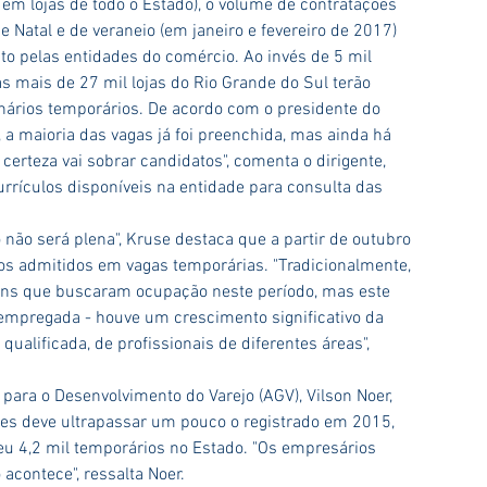
em lojas de todo o Estado), o volume de contratações 
 Natal e de veraneio (em janeiro e fevereiro de 2017) 
to pelas entidades do comércio. Ao invés de 5 mil 
s mais de 27 mil lojas do Rio Grande do Sul terão 
nários temporários. De acordo com o presidente do 
, a maioria das vagas já foi preenchida, mas ainda há 
erteza vai sobrar candidatos", comenta o dirigente, 
rrículos disponíveis na entidade para consulta das 
não será plena", Kruse destaca que a partir de outubro 
s admitidos em vagas temporárias. "Tradicionalmente, 
ns que buscaram ocupação neste período, mas este 
empregada - houve um crescimento significativo da 
alificada, de profissionais de diferentes áreas", 
ara o Desenvolvimento do Varejo (AGV), Vilson Noer, 
es deve ultrapassar um pouco o registrado em 2015, 
eu 4,2 mil temporários no Estado. "Os empresários 
contece", ressalta Noer.