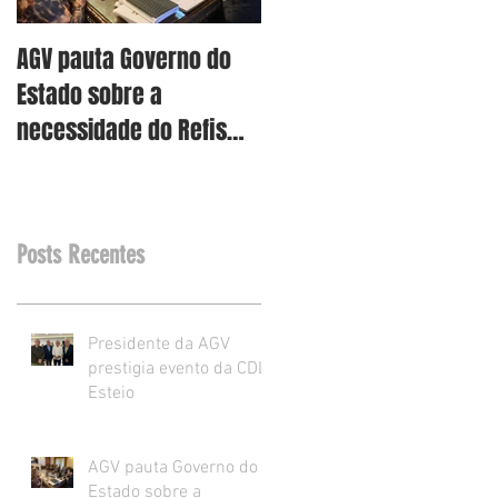
AGV pauta Governo do
AGV vê como assertiva
Estado sobre a
retirada dos projetos d
necessidade do Refis
Reforma Tributária RS
para o varejo.
Posts Recentes
Presidente da AGV
prestigia evento da CDL
Esteio
AGV pauta Governo do
Estado sobre a