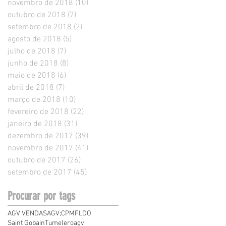
novembro de 2018
(10)
10 posts
outubro de 2018
(7)
7 posts
setembro de 2018
(2)
2 posts
agosto de 2018
(5)
5 posts
julho de 2018
(7)
7 posts
junho de 2018
(8)
8 posts
maio de 2018
(6)
6 posts
abril de 2018
(7)
7 posts
março de 2018
(10)
10 posts
fevereiro de 2018
(22)
22 posts
janeiro de 2018
(31)
31 posts
dezembro de 2017
(39)
39 posts
novembro de 2017
(41)
41 posts
outubro de 2017
(26)
26 posts
setembro de 2017
(45)
45 posts
Procurar por tags
AGV VENDAS
AGV;
CPMF
LDO
Saint Gobain
Tumelero
agv