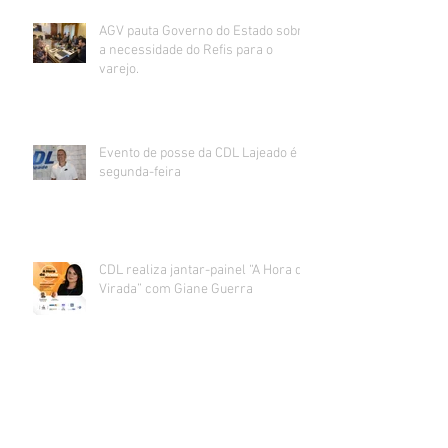
AGV pauta Governo do Estado sobre
a necessidade do Refis para o
varejo.
Evento de posse da CDL Lajeado é
segunda-feira
CDL realiza jantar-painel “A Hora da
Virada” com Giane Guerra
CDL Lajeado confirma espetáculo de
Chegada do Papai Noel presencial nos dias
27 e 28 de novembro