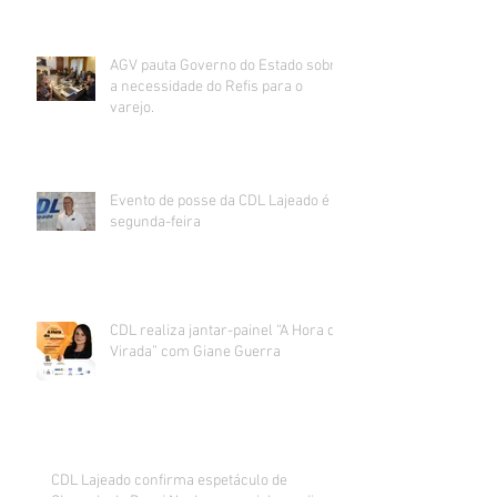
AGV pauta Governo do Estado sobre
a necessidade do Refis para o
varejo.
Evento de posse da CDL Lajeado é
segunda-feira
CDL realiza jantar-painel “A Hora da
Virada” com Giane Guerra
CDL Lajeado confirma espetáculo de