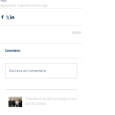
Tags:
agv
vilson noer
encontro agv
Comentários
Escreva um comentário
Presidente da AGV prestigia evento
da CDL Esteio