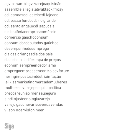
agv panambi
agv. varejo
aquisição
assembleia legislativa
black friday
cdl canoas
cdl esteio
cdl lajeado
cdl passo fundo
cdl rio grande
cdl santo angelo
cdl sapucaia
cic teutônia
compras
comércio
comércio gaúcho
consum
consumidor
deputados gaúchos
desempenho
desemprego
dia das crianças
dia dos pais
dias dos pais
diferença de preços
economia
empreendedorismo
emprego
empresa
encontro agv
fórum
hering
impostos
indústria
inflação
lei kiss
marketing
mercado
mulheres
mulheres varejo
pesquisa
política
preços
reunião mensal
seguro
sindilojas
tecnologia
varejo
varejo gaucho
varjeo
venda
vendas
vilson noer
vislon noer
Siga