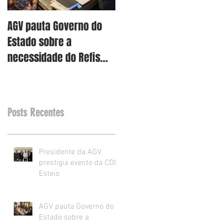
AGV pauta Governo do
AGV vê como assertiva
Estado sobre a
retirada dos projetos d
necessidade do Refis
Reforma Tributária RS
para o varejo.
Posts Recentes
Presidente da AGV
prestigia evento da CDL
Esteio
AGV pauta Governo do
Estado sobre a