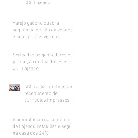
CDL Lajeado
Varejo gaúcho quebra
sequência de alta de vendas
e fica apreensivo com
impacto da inflação na renda
Sorteados os ganhadores da
promoção de Dia dos Pais da
CDL Lajeado
CDL realiza mutirão de
recebimento de
currículos impressos
para preenchimento de
vagas abertas
Inadimplência no comércio
de Lajeado estabiliza e segue
na casa dos 24%