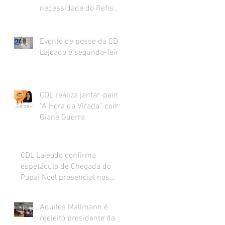
necessidade do Refis
para o varejo.
Evento de posse da CDL
Lajeado é segunda-feira
CDL realiza jantar-painel
“A Hora da Virada” com
Giane Guerra
CDL Lajeado confirma
espetáculo de Chegada do
Papai Noel presencial nos
dias 27 e 28 de novembro
Aquiles Mallmann é
reeleito presidente da