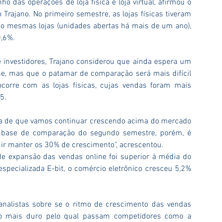
o das operações de loja física e loja virtual, afirmou o 
Trajano. No primeiro semestre, as lojas físicas tiveram 
io mesmas lojas (unidades abertas há mais de um ano), 
,6%.
 investidores, Trajano considerou que ainda espera um 
, mas que o patamar de comparação será mais difícil 
corre com as lojas físicas, cujas vendas foram mais 
5.
va de que vamos continuar crescendo acima do mercado 
A base de comparação do segundo semestre, porém, é 
uir manter os 30% de crescimento", acrescentou.
e expansão das vendas online foi superior à média do 
pecializada E-bit, o comércio eletrônico cresceu 5,2% 
analistas sobre se o ritmo de crescimento das vendas 
rio mais duro pelo qual passam competidores como a 