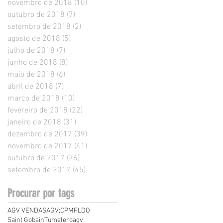
novembro de 2018
(10)
10 posts
outubro de 2018
(7)
7 posts
setembro de 2018
(2)
2 posts
agosto de 2018
(5)
5 posts
julho de 2018
(7)
7 posts
junho de 2018
(8)
8 posts
maio de 2018
(6)
6 posts
abril de 2018
(7)
7 posts
março de 2018
(10)
10 posts
fevereiro de 2018
(22)
22 posts
janeiro de 2018
(31)
31 posts
dezembro de 2017
(39)
39 posts
novembro de 2017
(41)
41 posts
outubro de 2017
(26)
26 posts
setembro de 2017
(45)
45 posts
Procurar por tags
AGV VENDAS
AGV;
CPMF
LDO
Saint Gobain
Tumelero
agv